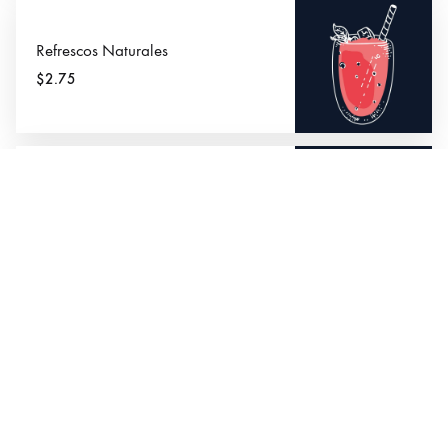
Refrescos Naturales
$2.75
Limonada pequeña
$2.50
Soda en lata
$1.75