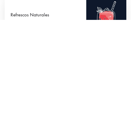
Refrescos Naturales
$2.75
Limonada pequeña
$2.50
Soda en lata
$1.75